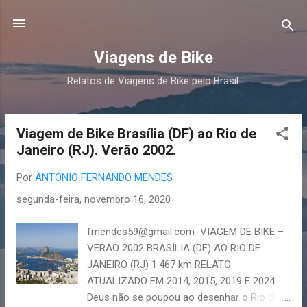
Pular para o conteúdo principal
Viagens de Bike
Relatos de Viagens de Bike pelo Brasil.
Viagem de Bike Brasília (DF) ao Rio de
P
Janeiro (RJ). Verão 2002.
o
s
Por
ANTONIO FERNANDO MENDES
t
segunda-feira, novembro 16, 2020
a
g
fmendes59@gmail.com VIAGEM DE BIKE –
e
VERÃO 2002 BRASÍLIA (DF) AO RIO DE
n
JANEIRO (RJ) 1.467 km RELATO
s
ATUALIZADO EM 2014, 2015, 2019 E 2024.
Deus não se poupou ao desenhar o Rio de