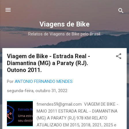
Pular para o conteúdo principal
Viagens de Bike
Relatos de Viagens de Bike pelo Brasil.
Viagem de Bike - Estrada Real -
P
Diamantina (MG) a Paraty (RJ).
o
Outono 2011.
s
t
Por
ANTONIO FERNANDO MENDES
a
segunda-feira, outubro 31, 2022
g
e
fmendes59@gmail.com VIAGEM DE BIKE -
n
MAIO 2011 ESTRADA REAL - DIAMANTINA
s
(MG) A PARATY (RJ) 978 KM RELATO
ATUALIZADO EM 2015, 2018, 2021, 2025 e