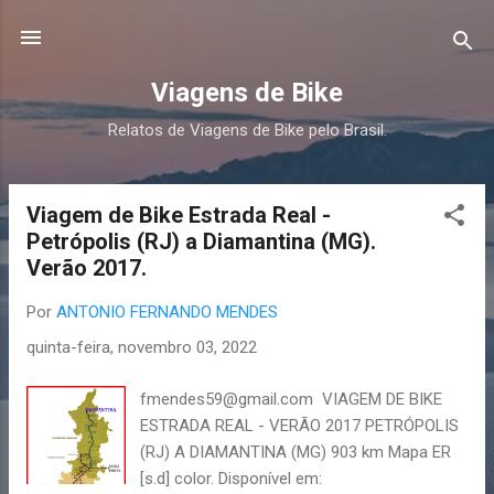
Pular para o conteúdo principal
Viagens de Bike
Relatos de Viagens de Bike pelo Brasil.
Viagem de Bike Estrada Real -
P
Petrópolis (RJ) a Diamantina (MG).
o
Verão 2017.
s
t
Por
ANTONIO FERNANDO MENDES
a
quinta-feira, novembro 03, 2022
g
e
fmendes59@gmail.com VIAGEM DE BIKE
n
ESTRADA REAL - VERÃO 2017 PETRÓPOLIS
s
(RJ) A DIAMANTINA (MG) 903 km Mapa ER
[s.d] color. Disponível em: