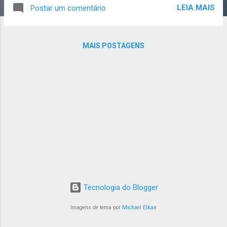
(com adaptações). PEDALANDO DE SÃO
LEIA MAIS
Postar um comentário
PAULO (SP) A BETIM (MG) DIA DE/PARA
DISTÂNCIA 26/12/2017 Guarulhos (SP) a
Atibaia (SP) 51 km 27/12/2017 Atibaia (SP) a
MAIS POSTAGENS
Cambuí (MG) 92 km 28/12/2017 Cambuí
(MG) a S. Gonçalo do Sapucaí (MG) 106 km
29/12/2017 S. Gonçalo do Sapucaí (MG) a
Perdões (MG) 123 km 30/12/2017 Perdões
(MG) a Carmópolis (MG) 90 km 31/01/2017
Carmópolis (MG) a Betim (MG) 94 km TOTAL
556 km 92,3 km/dia 1º Dia ...
Tecnologia do Blogger
Imagens de tema por
Michael Elkan