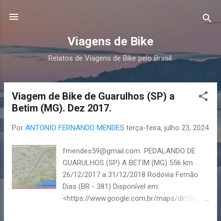
Pular para o conteúdo principal
Viagens de Bike
Relatos de Viagens de Bike pelo Brasil.
Viagem de Bike de Guarulhos (SP) a
P
Betim (MG). Dez 2017.
o
s
Por
ANTONIO FERNANDO MENDES
terça-feira, julho 23, 2024
t
a
fmendes59@gmail.com PEDALANDO DE
g
GUARULHOS (SP) A BETIM (MG) 556 km
e
26/12/2017 a 31/12/2018 Rodovia Fernão
n
Dias (BR - 381) Disponível em:
<https://www.google.com.br/maps/dir/Guaru
s
lhos,+SP/Betim,+MG/> Acesso: 01/02/2018