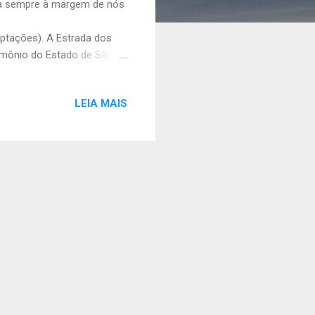
ara sempre à margem de nós
ptações). A Estrada dos
imônio do Estado de São
, margeando o Rio Tietê por
formar túneis. É um
LEIA MAIS
1º/05/1922 pelo governador
 preservação ambiental.
elido de "romeiros" deve-