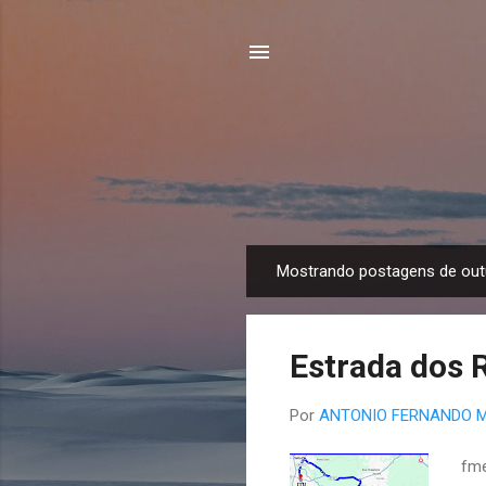
Mostrando postagens de out
P
o
s
Estrada dos 
t
a
Por
ANTONIO FERNANDO 
g
e
fme
n