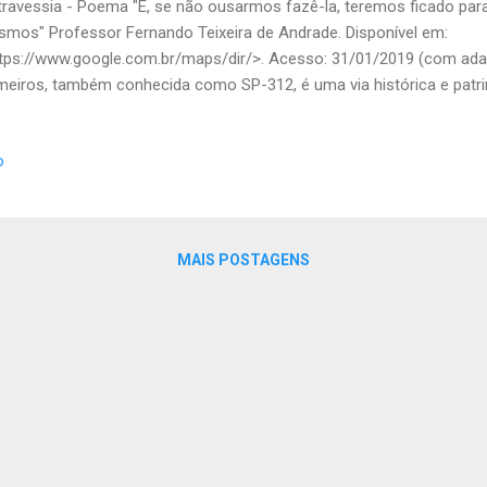
travessia - Poema "E, se não ousarmos fazê-la, teremos ficado p
mos" Professor Fernando Teixeira de Andrade. Disponível em:
tps://www.google.com.br/maps/dir/>. Acesso: 31/01/2019 (com ada
eiros, também conhecida como SP-312, é uma via histórica e patr
lo. Entre as suas características, estão: Liga Barueri (SP) a Itu (SP)
quilômetros. É um percurso bonito, com muitas árvores que podem 
o
curso para ciclistas, motos, caminhadas e turismo. Foi aberta em 
hington Luís e adaptada ao trânsito de automóveis. É uma área de
sui campings , restaurantes, casa de doces e comidas típicas. O ap
à tradição religiosa das comunid...
MAIS POSTAGENS