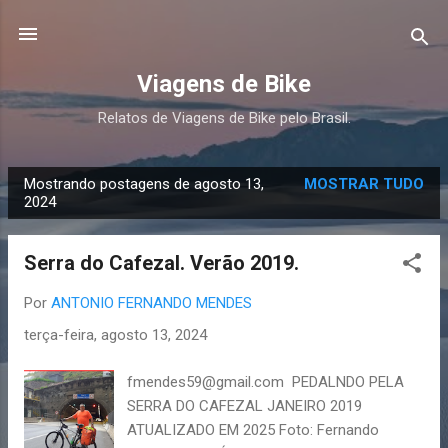
Pular para o conteúdo principal
Viagens de Bike
Relatos de Viagens de Bike pelo Brasil.
Mostrando postagens de agosto 13,
MOSTRAR TUDO
P
2024
o
s
Serra do Cafezal. Verão 2019.
t
a
Por
ANTONIO FERNANDO MENDES
g
terça-feira, agosto 13, 2024
e
n
fmendes59@gmail.com PEDALNDO PELA
s
SERRA DO CAFEZAL JANEIRO 2019
ATUALIZADO EM 2025 Foto: Fernando