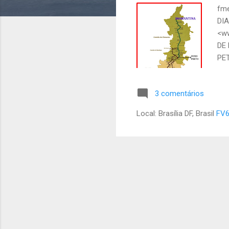
s
fm
DIA
<ww
DE
PE
CO
TOT
3 comentários
de 
rei
Local: Brasília DF, Brasil
FV6
ext