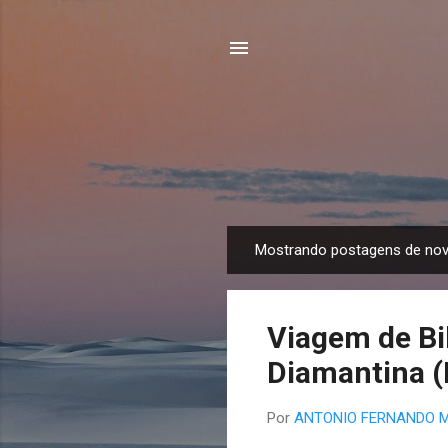
Mostrando postagens de nov
P
o
s
Viagem de Bik
t
a
Diamantina (
g
e
Por
ANTONIO FERNANDO 
n