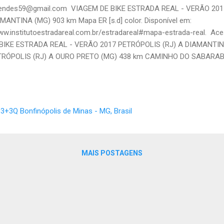
endes59@gmail.com VIAGEM DE BIKE ESTRADA REAL - VERÃO 2017
MANTINA (MG) 903 km Mapa ER [s.d] color. Disponível em:
w.institutoestradareal.com.br/estradareal#mapa-estrada-real. Ac
 BIKE ESTRADA REAL - VERÃO 2017 PETRÓPOLIS (RJ) A DIAMANT
TRÓPOLIS (RJ) A OURO PRETO (MG) 438 km CAMINHO DO SABARA
CAIS (MG) 202 km CAMINHO DOS DIAMANTES COCAIS (MG) A DIA
AL 903 km A GÊNESE DO CAMINHO NOVO Em 1698, o então governad
Janeiro, Artur de Sá e Menezes, propôs a Dom Pedro II, cognominado
 de Portugal entre 1648 - 1706, a abertura do “Caminho Novo”, com 
3+3Q Bonfinópolis de Minas - MG, Brasil
ensão, ligando as ...
MAIS POSTAGENS