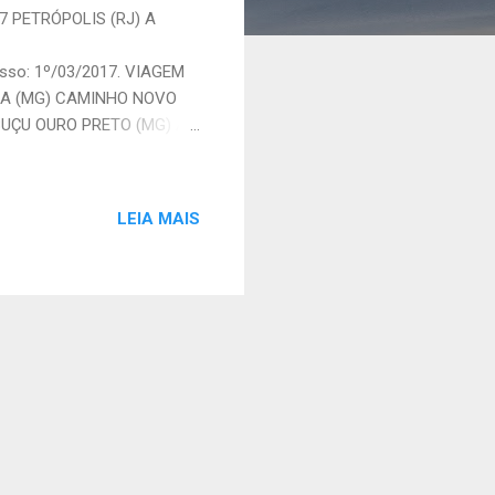
 PETRÓPOLIS (RJ) A
esso: 1º/03/2017. VIAGEM
INA (MG) CAMINHO NOVO
BUÇU OURO PRETO (MG) A
MANTINA (MG) 263 km
or da Capitania do Rio
 "o Pacificador", que foi
LEIA MAIS
500 quilômetros de