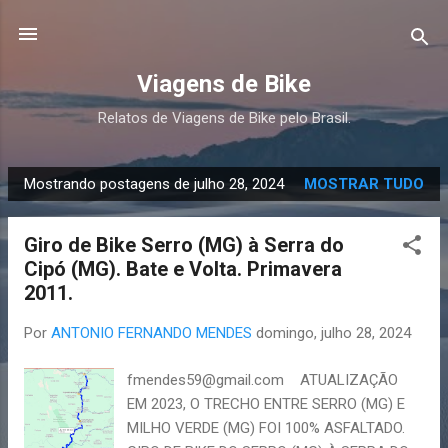
Pular para o conteúdo principal
Viagens de Bike
Relatos de Viagens de Bike pelo Brasil.
Mostrando postagens de julho 28, 2024
MOSTRAR TUDO
P
o
Giro de Bike Serro (MG) à Serra do
s
Cipó (MG). Bate e Volta. Primavera
t
2011.
a
g
Por
ANTONIO FERNANDO MENDES
domingo, julho 28, 2024
e
n
fmendes59@gmail.com ATUALIZAÇÃO
s
EM 2023, O TRECHO ENTRE SERRO (MG) E
MILHO VERDE (MG) FOI 100% ASFALTADO.