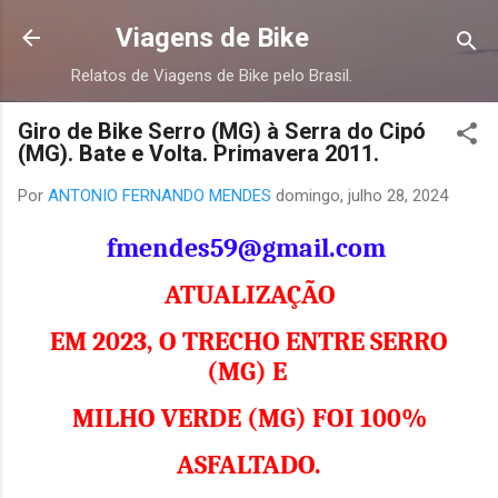
Pular para o conteúdo principal
Viagens de Bike
Relatos de Viagens de Bike pelo Brasil.
Giro de Bike Serro (MG) à Serra do Cipó
(MG). Bate e Volta. Primavera 2011.
Por
ANTONIO FERNANDO MENDES
domingo, julho 28, 2024
fmendes59@gmail.com
ATUALIZAÇÃO
EM 2023, O TRECHO ENTRE SERRO
(MG) E
MILHO VERDE (MG) FOI 100%
ASFALTADO.