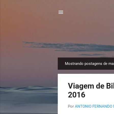
Mostrando postagens de mai
P
o
s
Viagem de Bik
t
a
2016
g
e
Por
ANTONIO FERNANDO
n