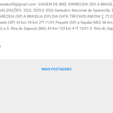
endes59@gmail.com VIAGEM DE BIKE APARECIDA (SP) A BRASÍLI
ALIZAÇÕES: 2022, 2025 E 2026 Santuário Nacional de Aparecida. 
RECIDA (SP) A BRASÍLIA (DF) DIA DATA TRECHOS KM/DIA ∑ (*) DO
uete (SP) 34 km 34 km 2ªf 11/01 Piquete (SP) a Itajubá (MG) 56 km 
) a S. Rita do Sapucaí (MG) 43 km 133 km 4 ªf 13/01 S. Rita do Sa
km 200 km 5 ªf 14/01 Ipuiuna (MG) a Poços de Caldas (MG) 70 km 
Caldas (MG) a Casa Branca (SP) 86 km 356 km ...
o
MAIS POSTAGENS