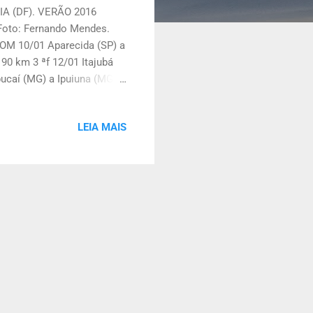
A (DF). VERÃO 2016
Foto: Fernando Mendes.
M 10/01 Aparecida (SP) a
90 km 3 ªf 12/01 Itajubá
pucaí (MG) a Ipuiuna (MG)
270 km 6 ªf 15/01 Poços
LEIA MAIS