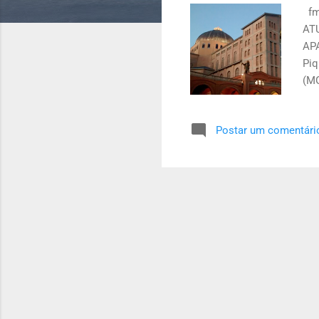
s
fm
ATU
APA
Piq
(MG
67 
de 
Postar um comentári